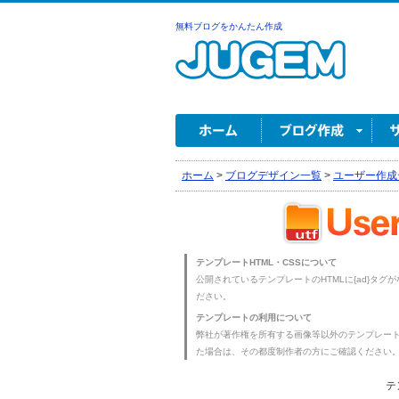
無料ブログをかんたん作成
ホーム
>
ブログデザイン一覧
>
ユーザー作成
テンプレートHTML・CSSについて
公開されているテンプレートのHTMLに{ad}タグ
ださい。
テンプレートの利用について
弊社が著作権を所有する画像等以外のテンプレー
た場合は、その都度制作者の方にご確認ください
テ