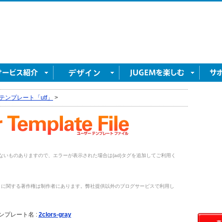
テンプレート「utf」
>
がないものありますので、エラーが表示された場合は{ad}タグを追加してご利用く
トに関する著作権は制作者にあります。弊社提供以外のブログサービスで利用し
。
ンプレート名 :
2clors-gray