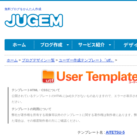
無料ブログをかんたん作成
ホーム
>
ブログデザイン一覧
>
ユーザー作成テンプレート「utf」
>
テンプレートHTML・CSSについて
公開されているテンプレートのHTMLに{ad}タグがないものありますので、エラーが表示され
ださい。
テンプレートの利用について
弊社が著作権を所有する画像等以外のテンプレートに関する著作権は制作者にあります。弊
た場合は、その都度制作者の方にご確認ください。
テンプレート名 :
AITETSU-5