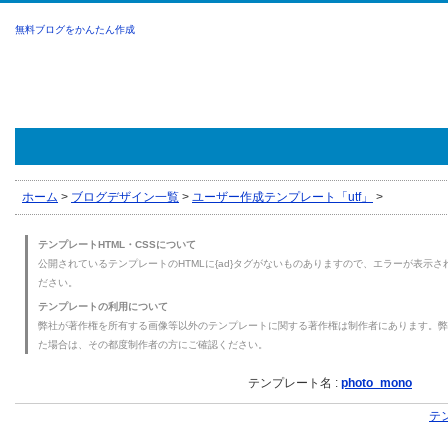
無料ブログをかんたん作成
ホーム
>
ブログデザイン一覧
>
ユーザー作成テンプレート「utf」
>
テンプレートHTML・CSSについて
公開されているテンプレートのHTMLに{ad}タグがないものありますので、エラーが表示され
ださい。
テンプレートの利用について
弊社が著作権を所有する画像等以外のテンプレートに関する著作権は制作者にあります。弊
た場合は、その都度制作者の方にご確認ください。
テンプレート名 :
photo_mono
テ