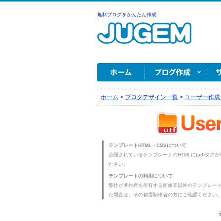
無料ブログをかんたん作成
ホーム
>
ブログデザイン一覧
>
ユーザー作成
テンプレートHTML・CSSについて
公開されているテンプレートのHTMLに{ad}タグ
ださい。
テンプレートの利用について
弊社が著作権を所有する画像等以外のテンプレー
た場合は、その都度制作者の方にご確認ください