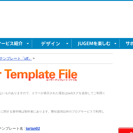
テンプレート「utf」
>
がないものありますので、エラーが表示された場合は{ad}タグを追加してご利用く
トに関する著作権は制作者にあります。弊社提供以外のブログサービスで利用し
。
テンプレート名 :
tartan02