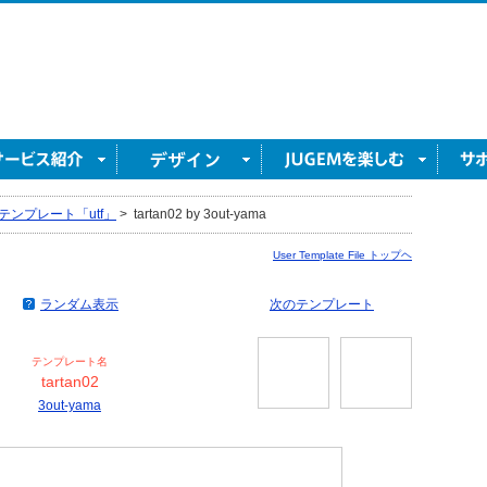
テンプレート「utf」
>
tartan02 by 3out-yama
User Template File トップヘ
ランダム表示
次のテンプレート
テンプレート名
tartan02
3out-yama