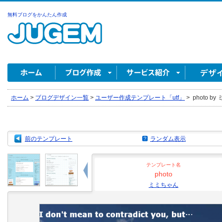
無料ブログをかんたん作成
ホーム
>
ブログデザイン一覧
>
ユーザー作成テンプレート「utf」
>
photo b
前のテンプレート
ランダム表示
テンプレート名
photo
ミミちゃん