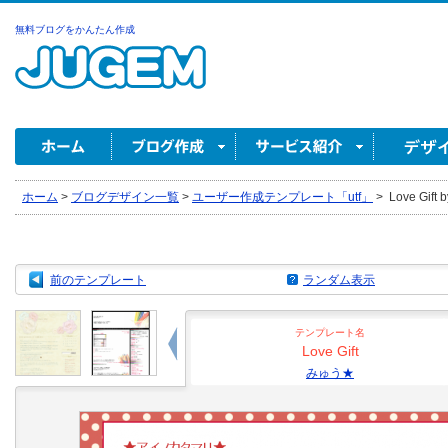
無料ブログをかんたん作成
ホーム
>
ブログデザイン一覧
>
ユーザー作成テンプレート「utf」
>
Love Gif
前のテンプレート
ランダム表示
テンプレート名
Love Gift
みゅう★