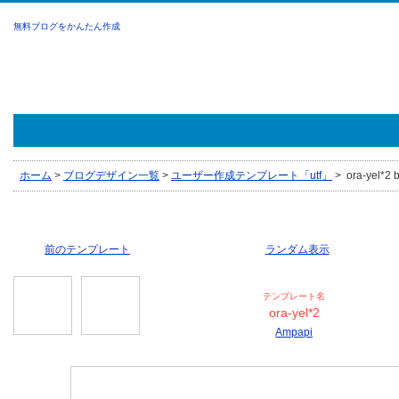
無料ブログをかんたん作成
ホーム
>
ブログデザイン一覧
>
ユーザー作成テンプレート「utf」
>
ora-yel*2 
前のテンプレート
ランダム表示
テンプレート名
ora-yel*2
Ampapi