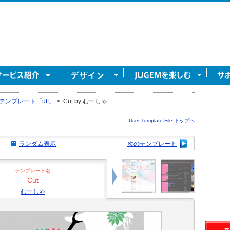
テンプレート「utf」
>
Cut by むーしゃ
User Template File トップヘ
ランダム表示
次のテンプレート
テンプレート名
Cut
むーしゃ