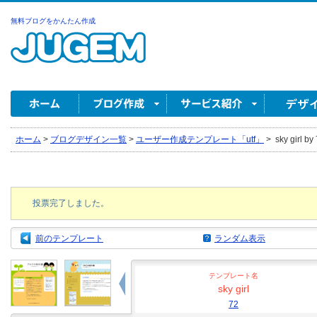
無料ブログをかんたん作成
ホーム
>
ブログデザイン一覧
>
ユーザー作成テンプレート「utf」
>
sky girl by
投票完了しました。
前のテンプレート
ランダム表示
テンプレート名
sky girl
72