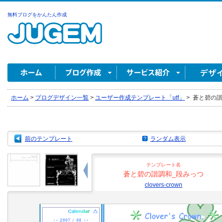
無料ブログをかんたん作成
ホーム
>
ブログデザイン一覧
>
ユーザー作成テンプレート「utf」
>
蒼と碧の諧調和
前のテンプレート
ランダム表示
テンプレート名
蒼と碧の諧調和_段みっつ
clovers-crown