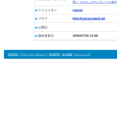
同じ「カラム」のテンプレートを探す
クリエイター
ruuruu
ブログ
http://ruuruu.jugem.jp/
公開日
最終更新日
2006/07/28 12:08
利用規約
|
プライバシーポリシー
|
推奨環境
|
会社概要
|
サイトマップ