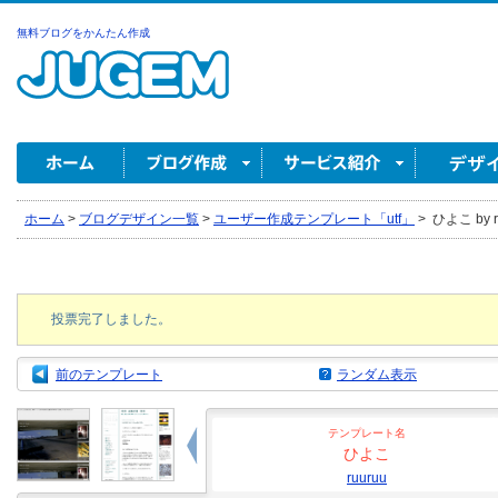
無料ブログをかんたん作成
ホーム
>
ブログデザイン一覧
>
ユーザー作成テンプレート「utf」
>
ひよこ by r
投票完了しました。
前のテンプレート
ランダム表示
テンプレート名
ひよこ
ruuruu