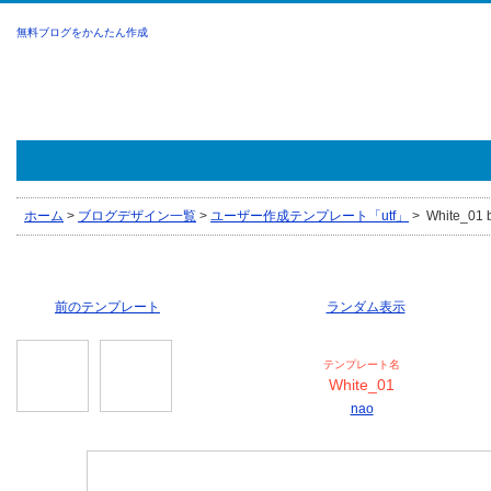
無料ブログをかんたん作成
ホーム
>
ブログデザイン一覧
>
ユーザー作成テンプレート「utf」
>
White_01 
前のテンプレート
ランダム表示
テンプレート名
White_01
nao