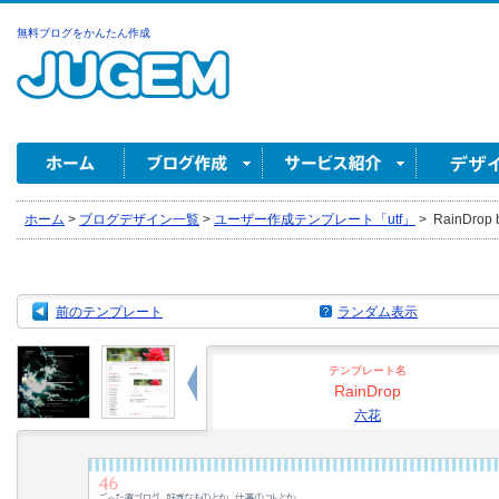
無料ブログをかんたん作成
ホーム
>
ブログデザイン一覧
>
ユーザー作成テンプレート「utf」
>
RainDrop
前のテンプレート
ランダム表示
テンプレート名
RainDrop
六花