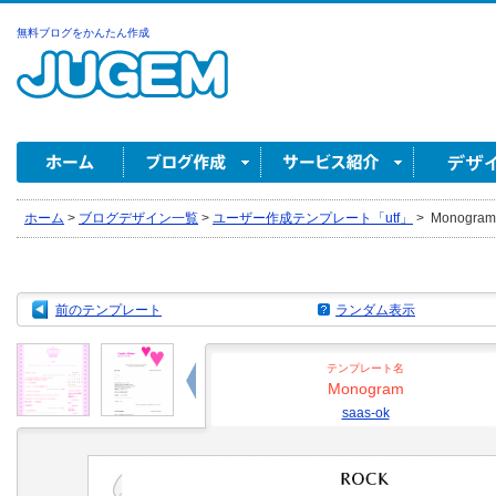
無料ブログをかんたん作成
ホーム
>
ブログデザイン一覧
>
ユーザー作成テンプレート「utf」
>
Monogram 
前のテンプレート
ランダム表示
テンプレート名
Monogram
saas-ok