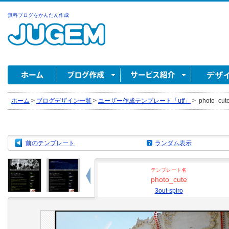
無料ブログをかんたん作成
ホーム
>
ブログデザイン一覧
>
ユーザー作成テンプレート「utf」
>
photo_cute
前のテンプレート
ランダム表示
テンプレート名
photo_cute
3out-spiro