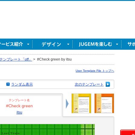
テンプレート「utf」
>
#Check green by itsu
User Template File トップヘ
ランダム表示
次のテンプレート
テンプレート名
#Check green
itsu