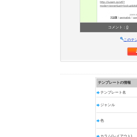
コメント：
0
このテ
テンプレートの情報
テンプレート名
ジャンル
色
カラム(レイアウト)