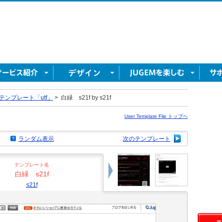
テンプレート「utf」
>
白緑 s21f by s21f
User Template File トップヘ
ランダム表示
次のテンプレート
テンプレート名
白緑 s21f
s21f