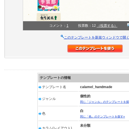
コメント：
1
投票数：12
（投票する）
このテンプレートを新規ウィンドウで開
テンプレートの情報
テンプレート名
calamel_handmade
個性的
ジャンル
同じ「ジャンル」のテンプレートを探
白
色
同じ「色」のテンプレートを探す»
未分類
カラム(レイアウト)