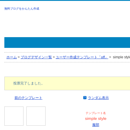
無料ブログをかんたん作成
ホーム
>
ブログデザイン一覧
>
ユーザー作成テンプレート「utf」
>
simple sty
投票完了しました。
前のテンプレート
ランダム表示
テンプレート名
simple style
服部