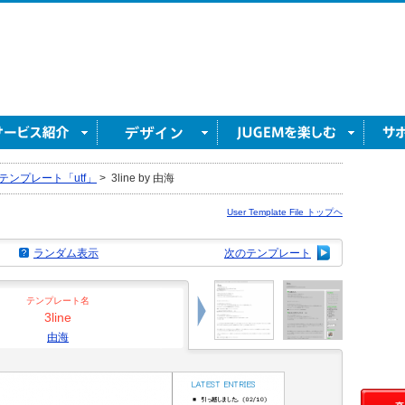
テンプレート「utf」
>
3line by 由海
User Template File トップヘ
ランダム表示
次のテンプレート
テンプレート名
3line
由海