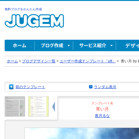
無料ブログをかんたん作成
ホーム
>
ブログデザイン一覧
>
ユーザー作成テンプレート「utf」
>
青い月 by
前のテンプレート
ランダム表示
テンプレート名
青い月
夜月るな