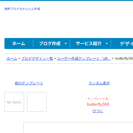
無料ブログをかんたん作成
ホーム
>
ブログデザイン一覧
>
ユーザー作成テンプレート「utf」
>
butterfly
前のテンプレート
ランダム表示
テンプレート名
butterfly368
ひつじ