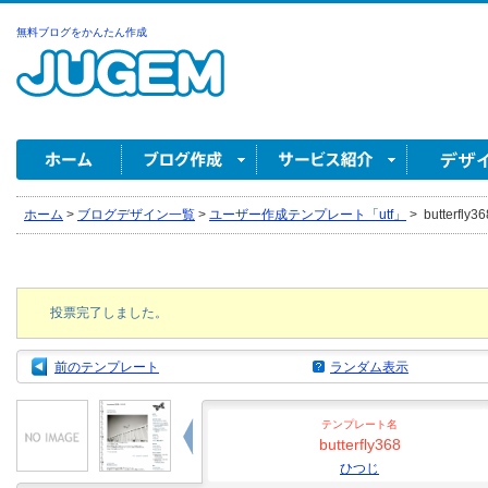
無料ブログをかんたん作成
ホーム
>
ブログデザイン一覧
>
ユーザー作成テンプレート「utf」
>
butterfly
投票完了しました。
前のテンプレート
ランダム表示
テンプレート名
butterfly368
ひつじ