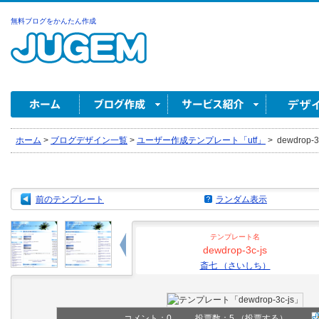
無料ブログをかんたん作成
ホーム
>
ブログデザイン一覧
>
ユーザー作成テンプレート「utf」
>
dewdrop-
前のテンプレート
ランダム表示
テンプレート名
dewdrop-3c-js
斎七 （さいしち）
コメント：
0
投票数：5
（投票する）