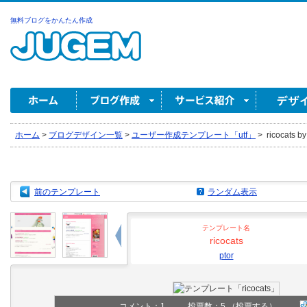
無料ブログをかんたん作成
ホーム
>
ブログデザイン一覧
>
ユーザー作成テンプレート「utf」
>
ricocats by
前のテンプレート
ランダム表示
テンプレート名
ricocats
ptor
コメント：
1
投票数：5
（投票する）