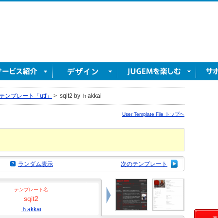
テンプレート「utf」
>
sqit2 by ｈakkai
User Template File トップヘ
ランダム表示
次のテンプレート
テンプレート名
sqit2
ｈakkai