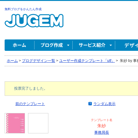
無料ブログをかんたん作成
ホーム
>
ブログデザイン一覧
>
ユーザー作成テンプレート「utf」
>
朱紗 by 
投票完了しました。
前のテンプレート
ランダム表示
テンプレート名
朱紗
事務局長