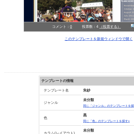
コメント：
0
投票数：4
（投票する）
このテンプレートを新規ウィンドウで開く
テンプレートの情報
テンプレート名
朱紗
未分類
ジャンル
同じ「ジャンル」のテンプレートを探
黒
色
同じ「色」のテンプレートを探す»
未分類
カラム(レイアウト)