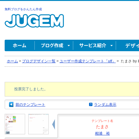
無料ブログをかんたん作成
ホーム
>
ブログデザイン一覧
>
ユーザー作成テンプレート「utf」
>
たまさ by
投票完了しました。
前のテンプレート
ランダム表示
テンプレート名
たまさ
相浦 裕