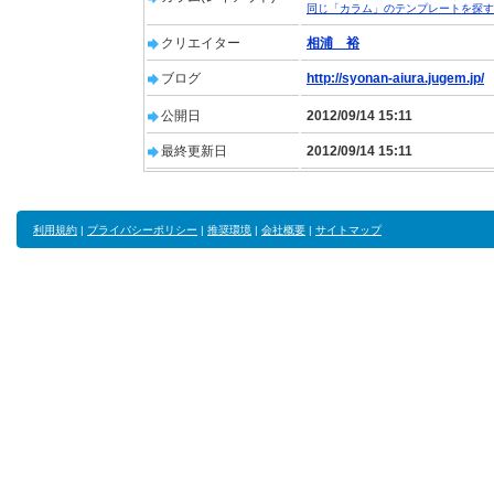
同じ「カラム」のテンプレートを探す
クリエイター
相浦 裕
ブログ
http://syonan-aiura.jugem.jp/
公開日
2012/09/14 15:11
最終更新日
2012/09/14 15:11
利用規約
|
プライバシーポリシー
|
推奨環境
|
会社概要
|
サイトマップ