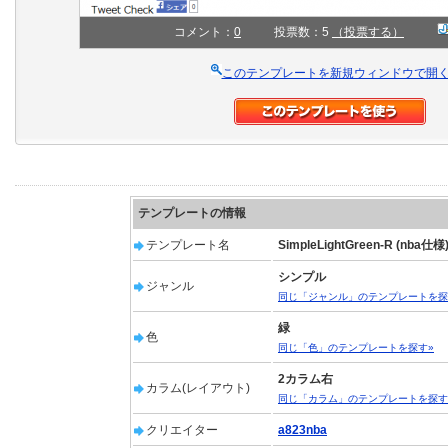
コメント：
0
投票数：5
（投票する）
このテンプレートを新規ウィンドウで開
テンプレートの情報
テンプレート名
SimpleLightGreen-R (nba仕様
シンプル
ジャンル
同じ「ジャンル」のテンプレートを探
緑
色
同じ「色」のテンプレートを探す»
2カラム右
カラム(レイアウト)
同じ「カラム」のテンプレートを探す
クリエイター
a823nba