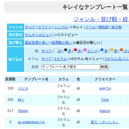
キレイなテンプレート一覧
ジャンル・並び順・絞
ジャンル
すべて
|
カワイイ
|
シンプル
|
»キレイ
|
クール
|
個性的
|
未分類
表示形式
サムネイルビュー
|
»リストビュー
並び替え
最近投票が多い
|
投票数が多い
|
»修正日が新しい
|
色:
すべて
|
白
|
黒
|
赤
|
ピンク
|
青
|
黄
|
オ
カラム:
すべて
|
1カラム
|
»2カラム-右メニュー
|
2カラム-左メ
絞り込み
名前:
投票数
テンプレート名
カラム
色
クリエイター
2カラム
330
スピカ
緑
way*co
右
2カラム
282
緑＋
緑
Cica
右
2カラム
517
Sheep
緑
bianco
右
2カラム
9
ac-waterdrop-r-js
緑
斎七 （さいしち）
右