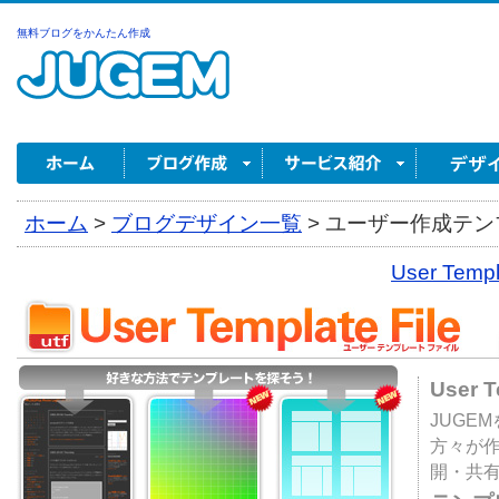
無料ブログをかんたん作成
ホーム
>
ブログデザイン一覧
>
ユーザー作成テンプ
User Tem
User 
JUGE
方々が
開・共