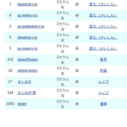
2カラム
7
dewdrop-r-js
緑
斎七 （さいしち）
右
2カラム
8
ac-green-r-js
緑
斎七 （さいしち）
右
2カラム
3
ac-waterdrop-r-js
緑
斎七 （さいしち）
右
2カラム
5
dewdrop-r-js
緑
斎七 （さいしち）
右
2カラム
5
ac-green-r-js
緑
斎七 （さいしち）
右
2カラム
416
GreenFlower
緑
夜琴
右
2カラム
19
spring green
緑
朽葉
右
2カラム
27
タンポポ
緑
シノブ
右
2カラム
149
タンポポ*黄
緑
シノブ
右
2カラム
1053
green
緑
優璃
右