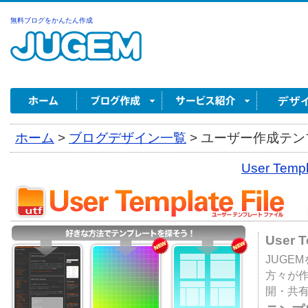
無料ブログをかんたん作成
ホーム
>
ブログデザイン一覧
>
ユーザー作成テンプ
User Tem
User 
JUGE
方々が
開・共