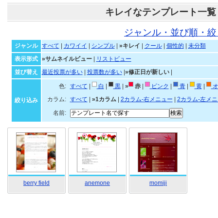
キレイなテンプレート一覧
ジャンル・並び順・絞
ジャンル
すべて
|
カワイイ
|
シンプル
|
»キレイ
|
クール
|
個性的
|
未分類
表示形式
»サムネイルビュー
|
リストビュー
並び替え
最近投票が多い
|
投票数が多い
|
»修正日が新しい
|
色:
すべて
|
白
|
黒
|
»
赤
|
ピンク
|
青
|
黄
|
オ
カラム:
すべて
|
»1カラム
|
2カラム-右メニュー
|
2カラム-左メ
絞り込み
名前:
berry field
anemone
momiji