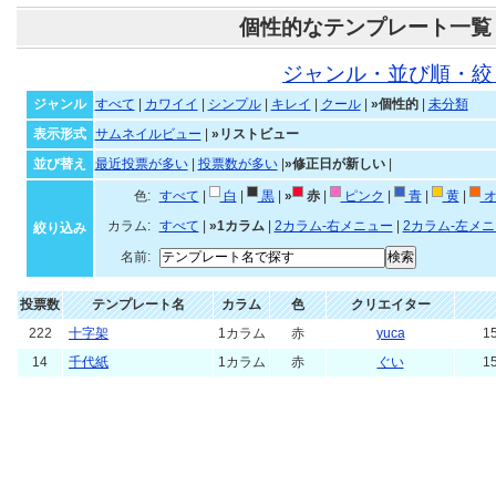
個性的なテンプレート一覧
ジャンル・並び順・絞
ジャンル
すべて
|
カワイイ
|
シンプル
|
キレイ
|
クール
|
»個性的
|
未分類
表示形式
サムネイルビュー
|
»リストビュー
並び替え
最近投票が多い
|
投票数が多い
|
»修正日が新しい
|
色:
すべて
|
白
|
黒
|
»
赤
|
ピンク
|
青
|
黄
|
オ
カラム:
すべて
|
»1カラム
|
2カラム-右メニュー
|
2カラム-左メ
絞り込み
名前:
投票数
テンプレート名
カラム
色
クリエイター
222
十字架
1カラム
赤
yuca
15
14
千代紙
1カラム
赤
ぐい
15