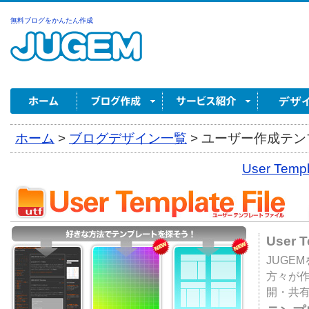
無料ブログをかんたん作成
ホーム
>
ブログデザイン一覧
>
ユーザー作成テンプ
User Tem
User 
JUGE
方々が
開・共