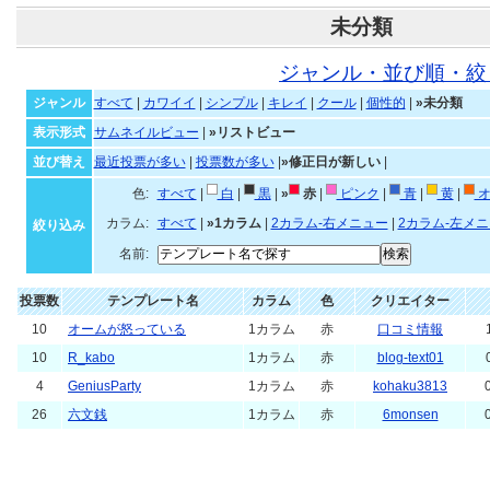
未分類
ジャンル・並び順・絞
ジャンル
すべて
|
カワイイ
|
シンプル
|
キレイ
|
クール
|
個性的
|
»未分類
表示形式
サムネイルビュー
|
»リストビュー
並び替え
最近投票が多い
|
投票数が多い
|
»修正日が新しい
|
色:
すべて
|
白
|
黒
|
»
赤
|
ピンク
|
青
|
黄
|
オ
カラム:
すべて
|
»1カラム
|
2カラム-右メニュー
|
2カラム-左メ
絞り込み
名前:
投票数
テンプレート名
カラム
色
クリエイター
10
オームが怒っている
1カラム
赤
口コミ情報
10
R_kabo
1カラム
赤
blog-text01
4
GeniusParty
1カラム
赤
kohaku3813
26
六文銭
1カラム
赤
6monsen