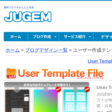
無料ブログをかんたん作成
ホーム
>
ブログデザイン一覧
>
ユーザー作成テンプ
User Tem
User 
JUGE
方々が
開・共