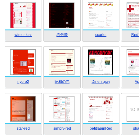
winter kiss
赤包帯
scarlet
Red
nyoro2
昭和の赤
Dir en gray
Ap
star-red
simply-red
petitlapinRed
sh