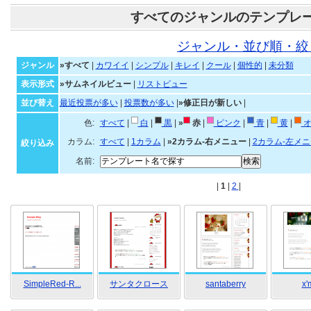
すべてのジャンルのテンプレ
ジャンル・並び順・絞
ジャンル
»すべて
|
カワイイ
|
シンプル
|
キレイ
|
クール
|
個性的
|
未分類
表示形式
»サムネイルビュー
|
リストビュー
並び替え
最近投票が多い
|
投票数が多い
|
»修正日が新しい
|
色:
すべて
|
白
|
黒
|
»
赤
|
ピンク
|
青
|
黄
|
オ
カラム:
すべて
|
1カラム
|
»2カラム-右メニュー
|
2カラム-左メ
絞り込み
名前:
|
1
|
2
|
SimpleRed-R...
サンタクロース
santaberry
x'