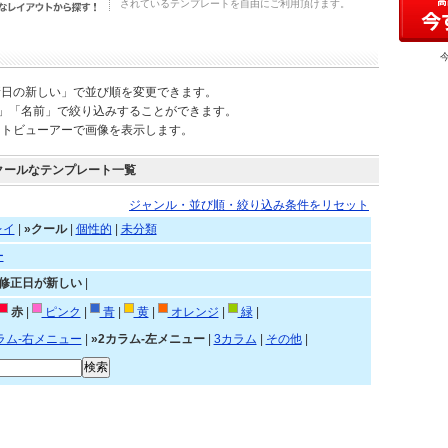
されているテンプレートを自由にご利用頂けます。
新日の新しい」で並び順を変更できます。
)」「名前」で絞り込みすることができます。
ートビューアーで画像を表示します。
クールなテンプレート一覧
ジャンル・並び順・絞り込み条件をリセット
レイ
|
»クール
|
個性的
|
未分類
ー
»修正日が新しい
|
赤
|
ピンク
|
青
|
黄
|
オレンジ
|
緑
|
ラム-右メニュー
|
»2カラム-左メニュー
|
3カラム
|
その他
|