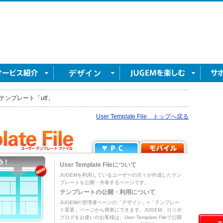
テンプレート「utf」
User Template File トップへ戻る
User Template Fileについて
JUGEMを利用しているユーザーの方々が作成したテン
プレートを公開・共有するページです。
テンプレートの公開・利用について
JUGEMの管理者ページの「デザイン」>「テンプレー
ト変更」ページから簡単にできます。JUGEM、ロリポ
ブログをお使いのお客様は、User Template Fileで公開