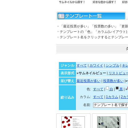
・「最近投票が多い」「投票数の多い」「更
・テンプレートの「色」「カラム(レイアウト
・テンプレート名をクリックするとテンプレ
ジャンル
すべて
|
カワイイ
|
シンプル
|
キ
表示形式
»サムネイルビュー
|
リストビュ
並び替え
最近投票が多い
|
投票数が多い
|
色:
すべて
|
白
|
黒
|
»
カラム:
すべて
|
1カラム
|
2カ
絞り込み
名前: