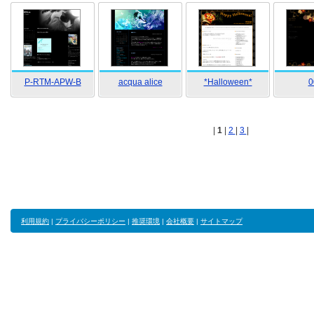
P-RTM-APW-B
acqua alice
*Halloween*
0
|
1
|
2
|
3
|
利用規約
|
プライバシーポリシー
|
推奨環境
|
会社概要
|
サイトマップ