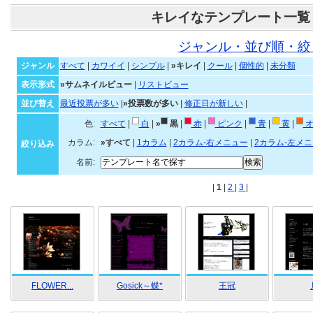
キレイなテンプレート一覧
ジャンル・並び順・絞
ジャンル
すべて
|
カワイイ
|
シンプル
|
»キレイ
|
クール
|
個性的
|
未分類
表示形式
»サムネイルビュー
|
リストビュー
並び替え
最近投票が多い
|
»投票数が多い
|
修正日が新しい
|
色:
すべて
|
白
|
»
黒
|
赤
|
ピンク
|
青
|
黄
|
オ
カラム:
»すべて
|
1カラム
|
2カラム-右メニュー
|
2カラム-左メ
絞り込み
名前:
|
1
|
2
|
3
|
FLOWER...
Gosick～蝶*
王冠