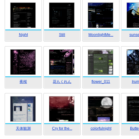
Night
Still
MoonlightMe...
sunset
夜桜
花もくれん
flower_011
Iru
天体観測
Cry for the...
colorfulnight
Butter