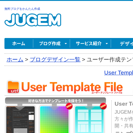
無料ブログをかんたん作成
ホーム
>
ブログデザイン一覧
>
ユーザー作成テンプ
User Tem
User 
JUGE
方々が
開・共