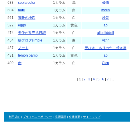
633
sepia color
1カラム
黒
優璃
604
note
1カラム
白
moriy
561
冒険の地図
1カラム
白
鈴音
522
eggs
1カラム
黄色
ao
474
天使が見守る日記
1カラム
白
aliceliddell
454
絵ブログsimple
1カラム
白
yzhr
437
ノート
1カラム
白
元ひきこもりのたこ焼き屋
431
lemon bambi
1カラム
黄色
ao
400
赤
1カラム
白
Cica
|
1
|
2
|
3
|
4
|
5
|
6
|
7
| ...
利用規約
|
プライバシーポリシー
|
推奨環境
|
会社概要
|
サイトマップ