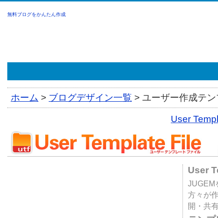
無料ブログをかんたん作成
ホーム
>
ブログデザイン一覧
>
ユーザー作成テンプ
User Tem
User 
JUGE
方々が
開・共