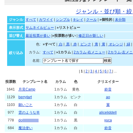
ジャンル・並び順・絞
ジャンル
すべて
|
カワイイ
|
シンプル
|
キレイ
|
クール
|
»個性的
|
未分類
表示形式
サムネイルビュー
|
»リストビュー
並び替え
最近投票が多い
|
»投票数が多い
|
修正日が新しい
|
色:
»すべて
|
白
|
黒
|
赤
|
ピンク
|
青
|
黄
|
オレンジ
|
緑
|
カラム:
すべて
|
»1カラム
|
2カラム-右メニュー
|
2カラム-左メ
絞り込み
名前:
|
1
|
2
|
3
|
4
|
5
|
6
|
7
| ...
投票数
テンプレート名
カラム
色
クリエイター
1641
月見Camp
1カラム
黄色
鈴音
1129
berrytart
1カラム
ピンク
ao
1103
願いごと
1カラム
白
翼
977
雲のような羊
1カラム
白
aliceliddell
778
dollllllllllllllllll
1カラム
黒
yuca
684
魔法使い
1カラム
白
鈴音