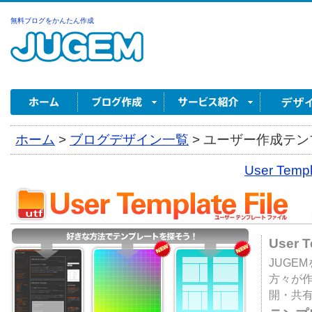
無料ブログをかんたん作成
ホーム
>
ブログデザイン一覧
>
ユーザー作成テンプ
User Tem
User 
JUGE
方々が
開・共