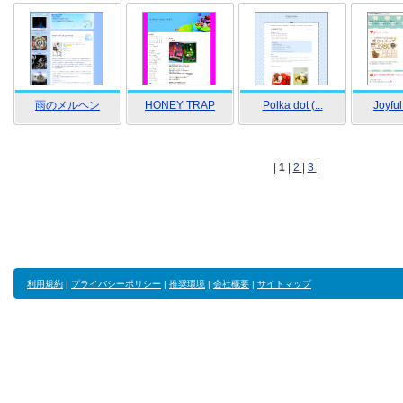
雨のメルヘン
HONEY TRAP
Polka dot (...
Joyful
|
1
|
2
|
3
|
利用規約
|
プライバシーポリシー
|
推奨環境
|
会社概要
|
サイトマップ