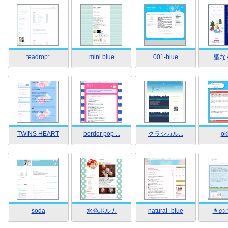
teadrop*
mini blue
001-blue
聖な
TWINS HEART
border pop ...
クラシカル...
ok
soda
水色ポルカ
natural_blue
きのこ