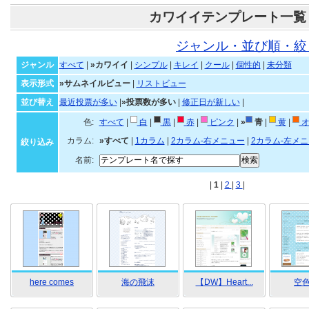
カワイイテンプレート一覧
ジャンル・並び順・絞
ジャンル
すべて
|
»カワイイ
|
シンプル
|
キレイ
|
クール
|
個性的
|
未分類
表示形式
»サムネイルビュー
|
リストビュー
並び替え
最近投票が多い
|
»投票数が多い
|
修正日が新しい
|
色:
すべて
|
白
|
黒
|
赤
|
ピンク
|
»
青
|
黄
|
オ
カラム:
»すべて
|
1カラム
|
2カラム-右メニュー
|
2カラム-左メ
絞り込み
名前:
|
1
|
2
|
3
|
here comes
海の飛沫
【DW】Heart...
空