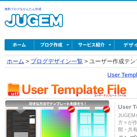
無料ブログをかんたん作成
ホーム
>
ブログデザイン一覧
>
ユーザー作成テンプ
User Tem
User 
JUGE
方々が
開・共