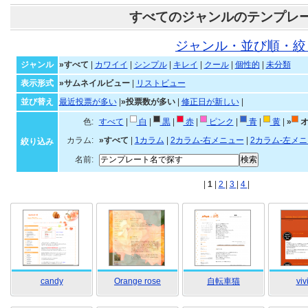
すべてのジャンルのテンプレ
ジャンル・並び順・絞
ジャンル
»すべて
|
カワイイ
|
シンプル
|
キレイ
|
クール
|
個性的
|
未分類
表示形式
»サムネイルビュー
|
リストビュー
並び替え
最近投票が多い
|
»投票数が多い
|
修正日が新しい
|
色:
すべて
|
白
|
黒
|
赤
|
ピンク
|
青
|
黄
|
»
オ
カラム:
»すべて
|
1カラム
|
2カラム-右メニュー
|
2カラム-左メ
絞り込み
名前:
|
1
|
2
|
3
|
4
|
candy
Orange rose
自転車猫
viv