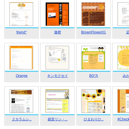
friend*
激橙
BrownFlower01
Orange
キンモクセイ
BG*A
み
２カラムシ...
鏡音リン・...
ひまわりひ...
#Check