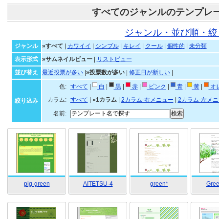
すべてのジャンルのテンプレ
ジャンル・並び順・絞
ジャンル
»すべて
|
カワイイ
|
シンプル
|
キレイ
|
クール
|
個性的
|
未分類
表示形式
»サムネイルビュー
|
リストビュー
並び替え
最近投票が多い
|
»投票数が多い
|
修正日が新しい
|
色:
すべて
|
白
|
黒
|
赤
|
ピンク
|
青
|
黄
|
オ
カラム:
すべて
|
»1カラム
|
2カラム-右メニュー
|
2カラム-左メ
絞り込み
名前:
pig-green
AITETSU-4
green*
Gree