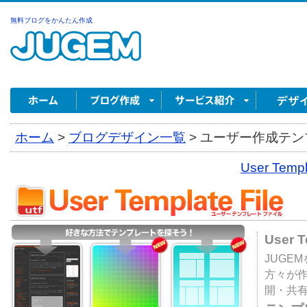
無料ブログをかんたん作成
ホーム
>
ブログデザイン一覧
>
ユーザー作成テンプ
User Tem
User 
JUGE
方々が
開・共