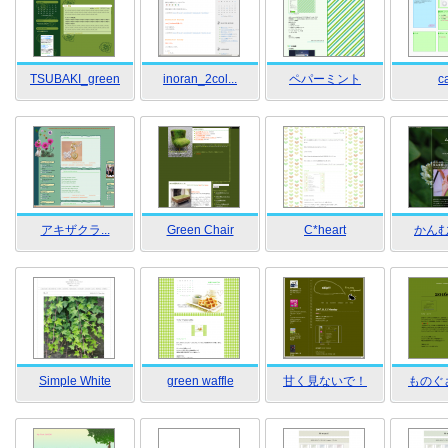
TSUBAKI_green
inoran_2col...
ペパーミント
c
アキザクラ...
Green Chair
C*heart
かん
Simple White
green waffle
甘く見ないで！
ものぐ