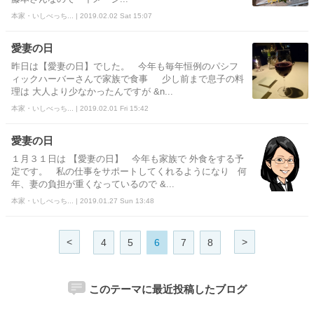
本家・いしべっち... | 2019.02.02 Sat 15:07
愛妻の日
昨日は【愛妻の日】でした。 今年も毎年恒例のパシフ
ィックハーバーさんで家族で食事 少し前まで息子の料
理は 大人より少なかったんですが &n...
本家・いしべっち... | 2019.02.01 Fri 15:42
愛妻の日
１月３１日は 【愛妻の日】 今年も家族で 外食をする予
定です。 私の仕事をサポートしてくれるようになり 何
年、妻の負担が重くなっているので &...
本家・いしべっち... | 2019.01.27 Sun 13:48
<
>
4
5
6
7
8
このテーマに最近投稿したブログ