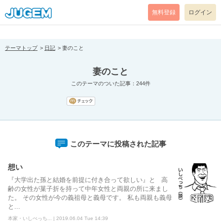
[pear_error: message="Success" code=0 mode=return level=notice
prefix="" info=""]
無料登録
ログイン
テーマトップ
日記
妻のこと
妻のこと
このテーマのついた記事：244件
このテーマに投稿された記事
想い
『大学出た孫と結婚を前提に付き合って欲しい』と 高
齢の女性が菓子折を持って中年女性と両親の所に来まし
た。 その女性が今の義祖母と義母です。 私も両親も義母
と...
本家・いしべっち... | 2019.06.04 Tue 14:39