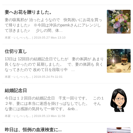
妻へお花を贈りました。
妻の咳風邪が 治ったようなので 快気祝いにお花を買っ
て帰りました♪ ※今回は沖浜のpemkさんにアレンジし
て頂きました♪ 少しの間、体...
本家・いしべっち... | 2019.05.27 Mon 13:10
仕切り直し
13日は 12回目の結婚記念日でしたが 妻の体調が あまり
良くなかったので 延期しました。 で、妻の体調も 良く
なってきたので 改めて日を段取り中 ...
本家・いしべっち... | 2019.05.24 Fri 11:01
結婚記念日
今日は１２回目の結婚記念日 干支一回りです。 この１
２年、妻には本当に迷惑を掛けっぱなしでした。 そん
な妻には感謝の気持ちで一杯です。 &nb...
本家・いしべっち... | 2019.05.13 Mon 11:58
昨日は、恒例の血液検査に...