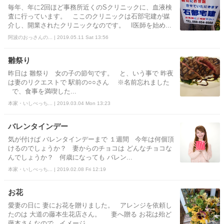
毎年、年に2回ほど事務所近くのSクリニックに、血液検
査に行っています。 ここのクリニックは石部宅建が媒
介し、開業されたクリニックなのです。 I医師を始め...
阿波のおっさんの... | 2019.05.11 Sat 13:56
雛祭り
昨日は 雛祭り 女の子の節句です。 と、いう事で 昨夜
は妻のリクエストで 駅前の○○さん ※名前忘れました
で、食事を満喫した...
本家・いしべっち... | 2019.03.04 Mon 13:23
バレンタインデー
気が付けば バレンタインデーまで １週間 今年は何個頂
けるのでしょうか？ 妻からのチョコは どんなチョコな
んでしょうか？ 何歳になっても バレン...
本家・いしべっち... | 2019.02.08 Fri 12:19
お花
愛妻の日に 妻にお花を贈りました。 アレンジを依頼し
たのは 大道の藤本生花店さん。 妻へ贈る お花は殆ど
藤本さんなので イメージ...