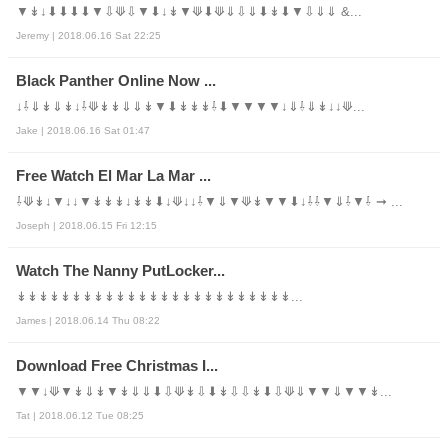
▼↡↓⬇⬇⬇⬇▼⇩⟱⇩▼⬇↓↡▼⟱⬇⟱⇓⇩⇓⬇↡⬇▼⇩⇓⇓ &...
Jeremy | 2018.06.16 Sat 22:25
Black Panther Online Now ...
↓⇩⇓↡⇓↡↓⇩⟱↡↡⇓⇓↡▼⬇↡↡↡⇩⬇▼▼▼▼↓⇓⇩⇓↡↓↓⟱...
Jake | 2018.06.16 Sat 01:47
Free Watch El Mar La Mar ...
⇩⟱↡↓▼↓↓▼↡↡↡↓↡↡⬇↓⟱↓↓⇩▼⇓▼⟱↡▼▼⬇↓⇩⇩▼⇓⇩▼⇩ ➞ ...
Joseph | 2018.06.15 Fri 12:15
Watch The Nanny PutLocker...
↡↡↡↡↡↡↡↡↡↡↡↡↡↡↡↡↡↡↡↡↡↡↡↡↡...
James | 2018.06.14 Thu 08:22
Download Free Christmas I...
▼▼↓⟱▼↡⇓↡▼↡⇓⇓⬇⇩⟱↡⇩⬇↡⇩⇩↡⬇⇩⟱⇓▼▼⇓▼▼↡...
Tat | 2018.06.12 Tue 08:25