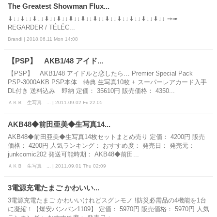
The Greatest Showman Flux...
⬇↓↓⬇↓↓⬇↓↓⬇↓↓⬇↓↓⬇↓↓⬇↓↓⬇↓↓⬇↓↓⬇↓↓⬇↓↓⬇↓↓⬇↓↓ ➙➠
REGARDER / TÉLÉC...
Brandi | 2018.06.11 Mon 14:08
【PSP】 AKB1/48 アイド...
【PSP】 AKB1/48 アイドルと恋したら… Premier Special Pack
PSP-3000AKB PSP本体 特典 生写真10枚 + スーパーレアカード入手
DL付き 送料込み 即納 定価： 35610円 販売価格： 4350...
ＡＫＢ 生写真 ... | 2011.09.02 Fri 22:05
AKB48◆前田亜美◆生写真14...
AKB48◆前田亜美◆生写真14枚セットまとめ売り 定価： 4200円 販売
価格： 4200円 人気ランキング： おすすめ度： 発売日： 発売元：
junkcomic202 発送可能時期： AKB48◆前田...
ＡＫＢ 生写真 ... | 2011.09.01 Thu 02:09
3電源充電たまご かわいい...
3電源充電たまご かわいいけれどスグレモノ !防災必需品の4機能を1台
に凝縮！【爆安バンバン1109】 定価： 5970円 販売価格： 5970円 人気