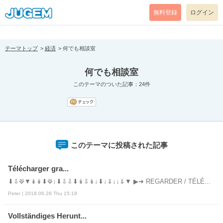
[pear_error: message="Success" code=0 mode=return level=notice
prefix="" info=""]
無料登録
ログイン
テーマトップ
経済
何でも相談室
何でも相談室
このテーマのついた記事：24件
このテーマに投稿された記事
Télécharger gra...
⬇⇩⟱▼↡↡⬇⟱↓⬇⇩⇩⬇↡⇩↡↓⬇↓⇓↓↓⇓▼ ▶➜ REGARDER / TÉLÉ...
Peter | 2018.06.28 Thu 15:18
Vollständiges Herunt...