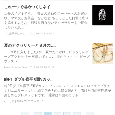
これ一つで埋めつくしネイ...
店長のメグミです。 毎日の通勤やスーパーへのお買い
物、ママ友とお茶会、などなど ちょっとした日常に彩り
を添えるような、頑張り過ぎないアクセサリーをご紹介
したいと思...
「人生平等じゃな... | 2019.08.10 Sat 18:57
夏のアクセサリーと８月のL...
８月に入りましたね!! 夏のお出かけにピッタリのビ
ーズアクセサリー 可愛いですよ♪ 左から・・・ ビーズ
ブレスレ...
fabric ＆ zakka Vert | 2019.08.02 Fri 12:28
純PT ダブル喜平 8面Vカッ...
純PT ダブル喜平 8面Vカット ブレスレット ＜マエストロピュアプラチ
ナジュエリー＞より、純プラチナの上質な輝きと、着けた時の重厚感が
楽しめるブレスレットです。 通常は平面のカット...
ひつじ雲 | 2019.05.23 Thu 11:16