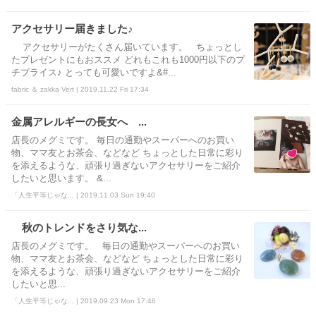
アクセサリー届きました♪
アクセサリーがたくさん届いています。 ちょっとし
たプレゼントにもおススメ どれもこれも1000円以下のプ
チプライス♪ とっても可愛いですよ&#...
fabric ＆ zakka Vert | 2019.11.22 Fri 17:34
金属アレルギーの長女へ ...
店長のメグミです。 毎日の通勤やスーパーへのお買い
物、ママ友とお茶会、などなど ちょっとした日常に彩り
を添えるような、頑張り過ぎないアクセサリーをご紹介
したいと思います。 &...
「人生平等じゃな... | 2019.11.03 Sun 19:40
秋のトレンドをさり気な...
店長のメグミです。 毎日の通勤やスーパーへのお買い
物、ママ友とお茶会、などなど ちょっとした日常に彩り
を添えるような、頑張り過ぎないアクセサリーをご紹介
したいと思...
「人生平等じゃな... | 2019.09.23 Mon 17:46