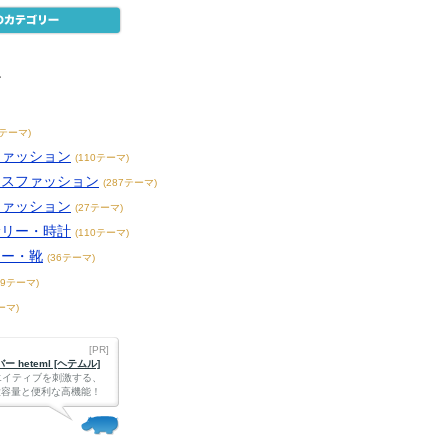
ン
6テーマ)
ファッション
(110テーマ)
ースファッション
(287テーマ)
ファッション
(27テーマ)
サリー・時計
(110テーマ)
カー・靴
(36テーマ)
49テーマ)
ーマ)
[PR]
 heteml [ヘテムル]
エイティブを刺激する、
Bの大容量と便利な高機能！