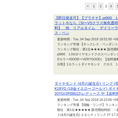
<
1
2
3
4
【即日発送可】【プラチナ】pt900 
ラット今なら［SI〜VSクラス無色透明F
料】 他 リアルタイム デイリーラ
ス・ペン
更新時間：Tue, 04 Sep 2018 18:
ランキング市場 【ネックレス・ペンダント
ランキング順位：第1位★★★★★ 販売
pt900 1.0ctダイヤモンドクロスペン
Dカラー/GOOD〜VERYGOOD］【送料
分割】1カラットダイヤモンド クロス 1カ
ダイヤモンド (4月の誕生石) リング
K18YG (18金イエローゴールド) ダイ
20YG(2P08522)レディース 中
更新時間：Tue, 04 Sep 2018 18:
ランキング市場 【指輪・リング】ランキン
順位：第1位★★★★★ 販売開始時刻：～販売
ド(4月の誕生石) エタニティリング 27-17-