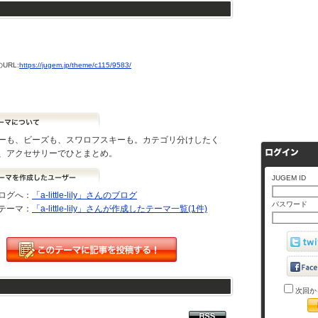
URL:
https://jugem.jp/theme/c115/9583/
ーも、ビーズも、スワロフスキーも。カテゴリ分けしたく
、アクセサリーでひとまとめ。
JUGEM ID
ログへ：
「a-little-lily」さんのブログ
パスワード
テーマ：
「a-little-lily」さんが作成したテーマ一覧(1件)
次回か