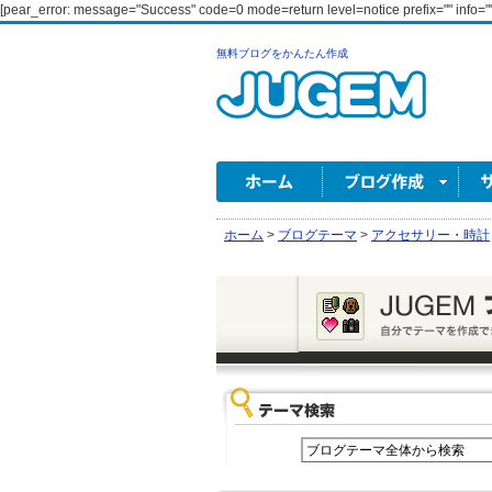
[pear_error: message="Success" code=0 mode=return level=notice prefix="" info=""
無料ブログをかんたん作成
ホーム
>
ブログテーマ
>
アクセサリー・時計