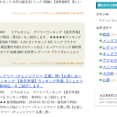
イヤモンド (4月の誕生石) リング (指輪) 【送料無料】 美しい
ファッション レディースブランド | 2018.09.04 Tue 18:55
ジャンル
ファッショ
カテゴリー
20:00 +0900 リアルタイム デイリーランキング 【楽天市場】
総合
(17
グ順位：第1位～をご紹介します。 ★★★★★ランキング
メンズ
終了時刻：1.2ct ダイヤモンド 6爪 リング プラチナ
ト 天然 鑑定書付大粒1.2カラット以上！エンゲージリング 婚約指
レディ
然ダイヤ 結婚 婚約 女性用 レディース ブライダルジュエリ
キッズ
アクセ
ファッション レディースブランド | 2018.09.03 Mon 19:33
スニー
その他
(
15gピンフリー（チェンジフリー 玉通し用)【お楽しみ！
お題
ンキング 【楽天市場】ランキング市場 【ジュエリ
(3テ
第46位～をご紹介します。
35:00 +0900 リアルタイム デイリーランキング 【楽天市場】
レンタルサーバー
リー】ランキング順位：第46位～をご紹介します。
あなたのクリ
販売開始時刻：2018-01-30 22:30～販売終了時刻：
200.71G
0.9-45cm 1.15gピンフリー（チェンジフリー 玉通し用)【お楽し
 ピンフリー（チェンジフリー 玉通し用）