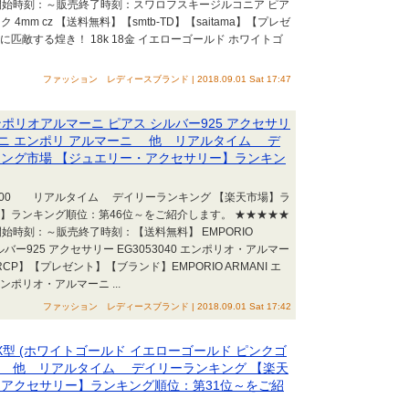
開始時刻：～販売終了時刻：スワロフスキージルコニア ピア
フック 4mm cz 【送料無料】【smtb-TD】【saitama】【プレゼ
匹敵する煌き！ 18k 18金 イエローゴールド ホワイトゴ
ファッション レディースブランド | 2018.09.01 Sat 17:47
 エンポリオアルマーニ ピアス シルバー925 アクセサリ
ルマーニ エンポリ アルマーニ 他 リアルタイム デ
キング市場 【ジュエリー・アクセサリー】ランキン
19:00 +0900 リアルタイム デイリーランキング 【楽天市場】ラ
】ランキング順位：第46位～をご紹介します。 ★★★★★
始時刻：～販売終了時刻：【送料無料】 EMPORIO
バー925 アクセサリー EG3053040 エンポリオ・アルマー
P】【プレゼント】【ブランド】EMPORIO ARMANI エ
エンポリオ・アルマーニ ...
ファッション レディースブランド | 2018.09.01 Sat 17:42
 X型 (ホワイトゴールド イエローゴールド ピンクゴ
】 他 リアルタイム デイリーランキング 【楽天
・アクセサリー】ランキング順位：第31位～をご紹