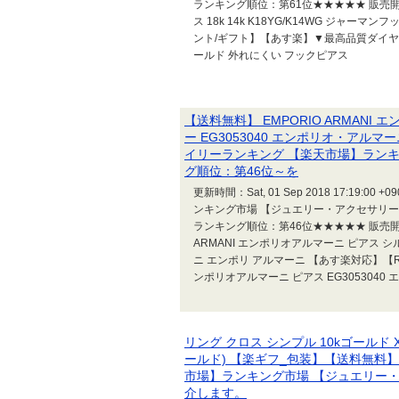
ランキング順位：第61位★★★★★ 販売
ス 18k 14k K18YG/K14WG ジャーマン
ント/ギフト】【あす楽】▼最高品質ダイヤに
ールド 外れにくい フックピアス
【送料無料】 EMPORIO ARMANI
ー EG3053040 エンポリオ・ア
イリーランキング 【楽天市場】ラン
グ順位：第46位～を
更新時間：Sat, 01 Sep 2018 17:
ンキング市場 【ジュエリー・アクセサリー
ランキング順位：第46位★★★★★ 販売開
ARMANI エンポリオアルマーニ ピアス シル
ニ エンポリ アルマーニ 【あす楽対応】【RC
ンポリオアルマーニ ピアス EG3053040 
リング クロス シンプル 10kゴールド
ールド) 【楽ギフ_包装】【送料無料
市場】ランキング市場 【ジュエリー
介します。