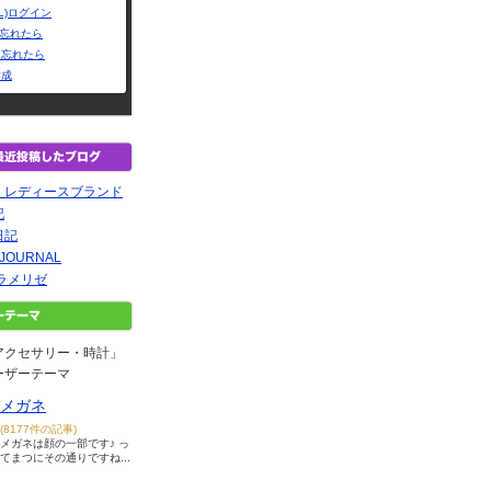
L)ログイン
Dを忘れたら
を忘れたら
作成
 レディースブランド
記
日記
t JOURNAL
ラメリゼ
アクセサリー・時計」
ーザーテーマ
メガネ
(8177件の記事)
メガネは顔の一部です♪ っ
てまつにその通りですね...