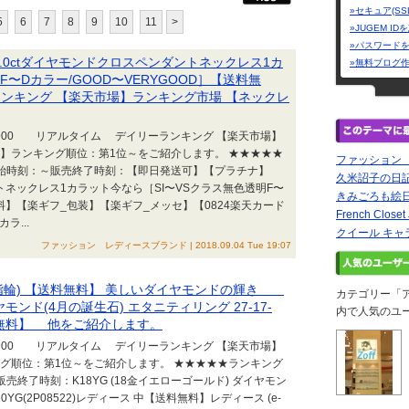
»セキュア(SS
5
6
7
8
9
10
11
>
»JUGEM I
»パスワード
1.0ctダイヤモンドクロスペンダントネックレス1カ
»無料ブログ
〜Dカラー/GOOD〜VERYGOOD］【送料無
ンキング 【楽天市場】ランキング市場 【ネックレ
52:00 +0900 リアルタイム デイリーランキング 【楽天市場】
】ランキング順位：第1位～をご紹介します。 ★★★★★
ファッション
開始時刻：～販売終了時刻：【即日発送可】【プラチナ】
久米詔子の日
ダントネックレス1カラット今なら［SI〜VSクラス無色透明F〜
きみごろも絵
無料】【楽ギフ_包装】【楽ギフ_メッセ】【0824楽天カード
French Close
ラ...
クイール キャ
ファッション レディースブランド | 2018.09.04 Tue 19:07
 (指輪) 【送料無料】 美しいダイヤモンドの輝き
カテゴリー「
ヤモンド(4月の誕生石) エタニティリング 27-17-
内で人気のユ
【送料無料】 他をご紹介します。
23:00 +0900 リアルタイム デイリーランキング 【楽天市場】
グ順位：第1位～をご紹介します。 ★★★★★ランキング
終了時刻：K18YG (18金イエローゴールド) ダイヤモン
20YG(2P08522)レディース 中【送料無料】レディース (e-