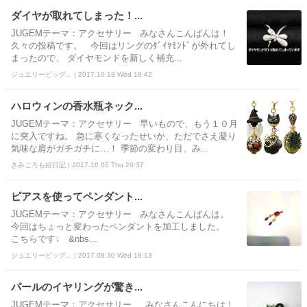
ダイヤが取れてしまった！...
JUGEMテーマ：アクセサリー みなさんこんばんは！
久々の投稿です。 今回はリングのﾀﾞｲﾔﾓﾝﾄﾞが外れてし
まったので、 ダイヤモンドを新しく補充...
ジュエリービッグ... | 2017.10.18 Wed 19:42
ハロウィンの香水瓶ネック...
JUGEMテーマ：アクセサリー 早いもので、もう１０月
に突入ですね。 急に寒くなったせいか、ただでさえ凝り
気味な肩がガチガチに…！ 季節の変わり目、み...
きみごろも絵日記 | 2017.10.05 Thu 20:37
ピアスを使ってペンダント...
JUGEMテーマ：アクセサリー みなさんこんばんは。
今回はちょっと変わったペンダントを加工しました。
こちらです↓ &nbs...
ジュエリービッグ... | 2017.08.30 Wed 19:13
パールのイヤリングが驚き...
JUGEMテーマ：アクセサリー みなさんこんにちは！