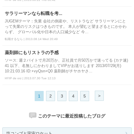
サラリーマンなら転職を考...
JUGEMテーマ：失業 会社の倒産や、リストラなど サラリーマンにと
って失業のリスクはつきものです。 本人が望むと望まざるとにかかわ
らず、 グローバル化や日本の人口減少など 今...
転職するなら | 2013.08.14 Wed 20:49
薬剤師にもリストラの予感
ソース: 週２バイトで月20万か、正社員で月50万かで迷ってる (カナ速)
41 以下、名無しにかわりましてVIPがお送りします 2013/07/29(月)
10:21:03.16 ID:+vyQsn+Q0 薬剤師がチヤホヤさ...
HYIP de orz | 2013.07.30 Tue 12:13
>
1
2
3
4
5
このテーマに最近投稿したブログ
塩コンブと宇宙ロケット