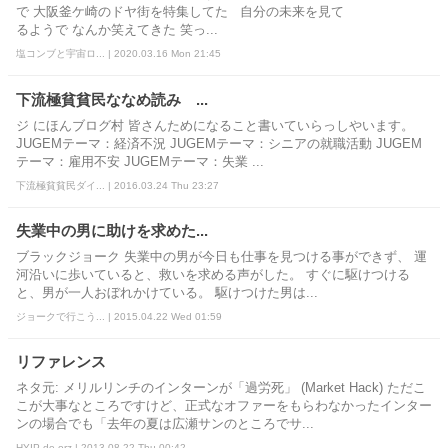
で 大阪釜ケ崎のドヤ街を特集してた 自分の未来を見て
るようで なんか笑えてきた 笑っ...
塩コンブと宇宙ロ... | 2020.03.16 Mon 21:45
下流極貧貧民ななめ読み ...
ジ にほんブログ村 皆さんためになること書いていらっしやいます。
JUGEMテーマ：経済不況 JUGEMテーマ：シニアの就職活動 JUGEM
テーマ：雇用不安 JUGEMテーマ：失業 ...
下流極貧貧民ダイ... | 2016.03.24 Thu 23:27
失業中の男に助けを求めた...
ブラックジョーク 失業中の男が今日も仕事を見つける事ができず、 運
河沿いに歩いていると、救いを求める声がした。 すぐに駆けつける
と、男が一人おぼれかけている。 駆けつけた男は...
ジョークで行こう... | 2015.04.22 Wed 01:59
リファレンス
ネタ元: メリルリンチのインターンが「過労死」 (Market Hack) ただこ
こが大事なところですけど、正式なオファーをもらわなかったインター
ンの場合でも「去年の夏は広瀬サンのところでサ...
HYIP de orz | 2013.08.22 Thu 00:42