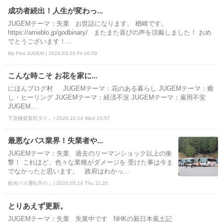
成功者続出！人生が変わっ...
JUGEMテーマ：失業 お世話になります。 楢崎です。
https://ameblo.jp/godbinary/ またまた喜びの声を頂戴しました！ おめ
でとうございます！...
My First JUGEM | 2024.03.22 Fri 16:59
こんな時こそ お花を家に...
にほんブログ村 JUGEMテーマ：花のある暮らし JUGEMテーマ：癒
し・ヒーリング JUGEMテーマ：経済不況 JUGEMテーマ：雇用不安
JUGEM...
下流極貧貧民ダイ... | 2020.10.14 Wed 15:57
最悪なバス業界！失業者や...
JUGEMテーマ：失業 過去のリーマンショック以上の衝
撃！ これほど、色々な業種がダメージを 受けた事は今ま
でなかったと思います。 政府はわかっ...
観光バス運転手の... | 2020.05.14 Thu 11:20
とりあえず更新。
JUGEMテーマ：失業 失業中です NHKの新日本風土記