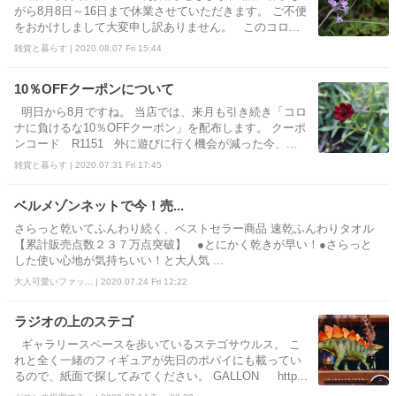
がら8月8日～16日まで休業させていただきます。 ご不便
をおかけしまして大変申し訳ありません。 このコロ...
雑貨と暮らす | 2020.08.07 Fri 15:44
10％OFFクーポンについて
明日から8月ですね。 当店では、来月も引き続き「コロ
ナに負けるな10％OFFクーポン」を配布します。 クーポ
ンコード R1151 外に遊びに行く機会が減った今、...
雑貨と暮らす | 2020.07.31 Fri 17:45
ベルメゾンネットで今！売...
さらっと乾いてふんわり続く、ベストセラー商品 速乾ふんわりタオル
【累計販売点数２３７万点突破】 ●とにかく乾きが早い！●さらっと
した使い心地が気持ちいい！と大人気 ...
大人可愛いファッ... | 2020.07.24 Fri 12:22
ラジオの上のステゴ
ギャラリースペースを歩いているステゴサウルス。 こ
れと全く一緒のフィギュアが先日のポパイにも載ってい
るので、紙面で探してみてください。 GALLON http...