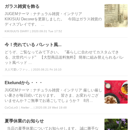
ガラス雑貨を飾る
JUGEMテーマ：ナチュラル雑貨・インテリア
KIKISUU Decorerを更新しました。 今回はガラス雑貨の
ディスプレイです。 ...
KIKISUU'S DIARY | 2020.09.01 Tue 17:52
今！売れている パレット風...
どうぞ、ご覧なってみて下さい。 "暮らしに合わせてカスタムでき
る、次世代ベッド" 【大型商品送料無料】 簡単に組み替えられるパレ
ット風ベッド ...
大人可愛いファッ... | 2020.08.21 Fri 16:10
Ekelundから・・・
JUGEMテーマ：ナチュラル雑貨・インテリア 厳しい厳し
い暑さが毎日続いております。 皆さま、お変わりござ
いませんか？ご無事でお過ごしでしょうか？ 8月...
CoCoLoG｜Atelier ... | 2020.08.19 Wed 19:48
夏季休業のお知らせ
当店の夏季休業についてお知らせします。 誠に勝手な