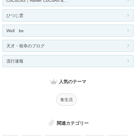
CoCoLoG｜Atelier CoCoRo &...
ひつじ雲
Well be
天才・裕幸のブログ
流行速報
人気のテーマ
食生活
関連カテゴリー