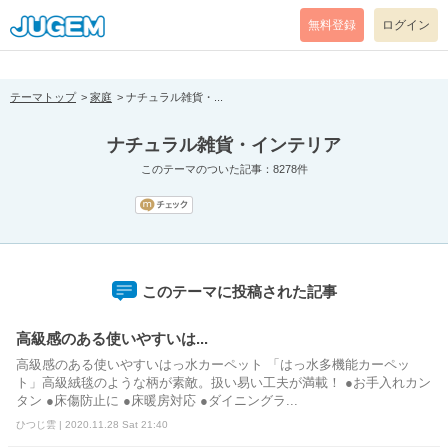
[pear_error: message="Success" code=0 mode=return level=notice
prefix="" info=""]
無料登録
ログイン
テーマトップ
家庭
ナチュラル雑貨・...
ナチュラル雑貨・インテリア
このテーマのついた記事：8278件
このテーマに投稿された記事
高級感のある使いやすいは...
高級感のある使いやすいはっ水カーペット 「はっ水多機能カーペッ
ト」高級絨毯のような柄が素敵。扱い易い工夫が満載！ ●お手入れカン
タン ●床傷防止に ●床暖房対応 ●ダイニングラ...
ひつじ雲 | 2020.11.28 Sat 21:40