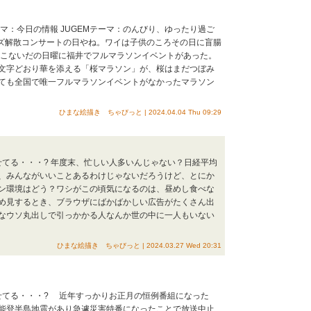
テーマ：今日の情報 JUGEMテーマ：のんびり、ゆったり過ご
ズ解散コンサートの日やね。ワイは子供のころその日に盲腸
こないだの日曜に福井でフルマラソンイベントがあった。
文字どおり華を添える「桜マラソン」が、桜はまだつぼみ
ても全国で唯一フルマラソンイベントがなかったマラソン
ひまな絵描き ちゃびっと | 2024.04.04 Thu 09:29
せてる・・・? 年度末、忙しい人多いんじゃない？日経平均
、みんながいいことあるわけじゃないだろうけど、とにか
ン環境はどう？ワシがこの頃気になるのは、昼めし食べな
め見するとき、ブラウザにばかばかしい広告がたくさん出
なウソ丸出しで引っかかる人なんか世の中に一人もいない
ひまな絵描き ちゃびっと | 2024.03.27 Wed 20:31
ごせてる・・・? 近年すっかりお正月の恒例番組になった
能登半島地震があり急遽災害特番になったことで放送中止