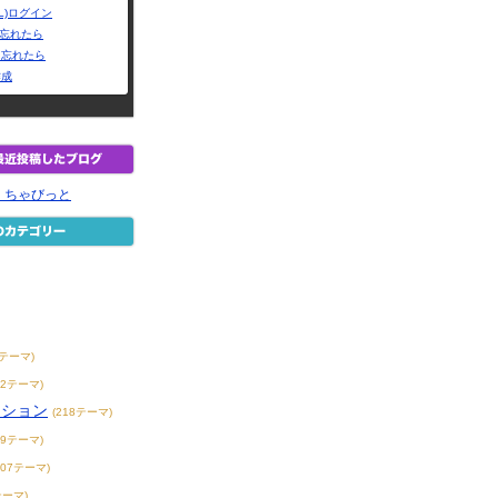
L)ログイン
Dを忘れたら
を忘れたら
作成
 ちゃびっと
7テーマ)
42テーマ)
ンション
(218テーマ)
39テーマ)
407テーマ)
テーマ)