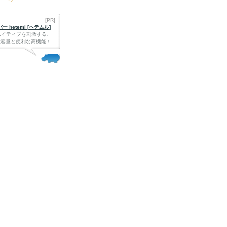
[PR]
 heteml [ヘテムル]
エイティブを刺激する、
Bの大容量と便利な高機能！