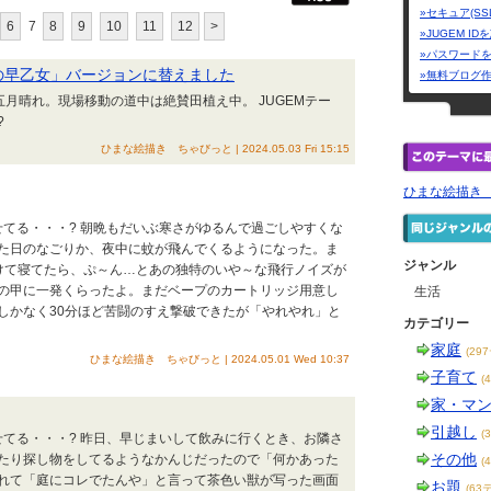
»セキュア(SS
6
7
8
9
10
11
12
>
»JUGEM I
»パスワード
畔の早乙女」バージョンに替えました
»無料ブログ
月晴れ。現場移動の道中は絶賛田植え中。 JUGEMテー
?
ひまな絵描き ちゃびっと | 2024.05.03 Fri 15:15
ひまな絵描き
せてる・・・? 朝晩もだいぶ寒さがゆるんで過ごしやすくな
た日のなごりか、夜中に蚊が飛んでくるようになった。ま
ジャンル
けて寝てたら、ぷ～ん…とあの独特のいや～な飛行ノイズが
の甲に一発くらったよ。まだベープのカートリッジ用意し
生活
しかなく30分ほど苦闘のすえ撃破できたが「やれやれ」と
カテゴリー
家庭
(29
ひまな絵描き ちゃびっと | 2024.05.01 Wed 10:37
子育て
(
家・マ
引越し
(
せてる・・・? 昨日、早じまいして飲みに行くとき、お隣さ
その他
たり探し物をしてるようなかんじだったので「何かあった
(
れて「庭にコレでたんや」と言って茶色い獣が写った画面
お題
(63