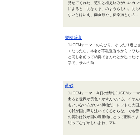
見せてくれた。芝生と植え込みがいいカン
によると「あなぐま」のようらしい。あら
ないとはいえ、肉食獣やし伝染病とかの...
栄枯盛衰
JUGEMテーマ：のんびり、ゆったり過ご
くなったな。本名が不破遥香やからフワち
と同じ名前って納得できんわとか思ったけ
字で。サルの助
黄砂
JUGEMテーマ：今日の情報 JUGEMテ
出ると世界が黄色くかすんでいる。イヤん
もいいない方がいい風物だ…レッドな大国
て我が国に降り注いでくるからな。でも昔
の黄砂は我が国の農産物にとって肥料のよ
明ってむずかしいよね。アレ...