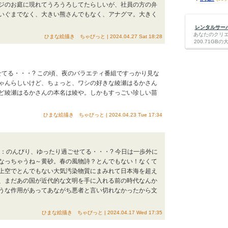
ジのお庭に現れてうろうろしてたらしいが、社員の方の弁
いぐまでなく、大きい熊さんでもなく、アナグマ。大きく
レンタルサーバー
あなたのクリ
ひまな絵描き ちゃびっと | 2024.04.27 Sat 18:28
200.71G
せてる・・・? この頃、夜のバラエティ番組ですっかり見な
ゃんらしいけど、ちょっと、ワシの好きな綾瀬はるかさん
ど綾瀬はるかさんの本名は綾や。しかもすっごい珍しい苗
ひまな絵描き ちゃびっと | 2024.04.23 Tue 17:34
ーマ：のんびり、ゆったり過ごせてる・・・? 今日は一歩外に
なっちゃうね～黄砂。春の風物詩？とんでもない！なくて
上空でとんでもない大気汚染物質にまみれて日本海を超え
、まだあの国が近代的な文明を手に入れる前の時代なんか
うな作用があってあながち悪者と言い切れなかったから文
ひまな絵描き ちゃびっと | 2024.04.17 Wed 17:35