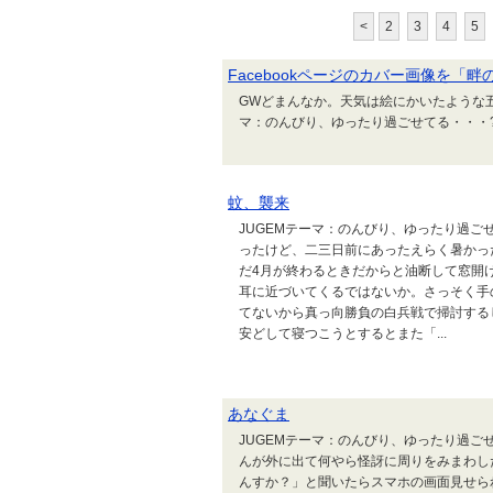
<
2
3
4
5
Facebookページのカバー画像を「
GWどまんなか。天気は絵にかいたような五
マ：のんびり、ゆったり過ごせてる・・・
蚊、襲来
JUGEMテーマ：のんびり、ゆったり過ご
ったけど、二三日前にあったえらく暑かっ
だ4月が終わるときだからと油断して窓開
耳に近づいてくるではないか。さっそく手
てないから真っ向勝負の白兵戦で掃討する
安どして寝つこうとするとまた「...
あなぐま
JUGEMテーマ：のんびり、ゆったり過ご
んが外に出て何やら怪訝に周りをみまわし
んすか？」と聞いたらスマホの画面見せら