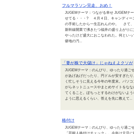
フルマラソン完走、おめ！
JUGEMテーマ：つながる幸せ JUGEM
せてる・・・? ４月４日、キャンディー
の手術したから一生忘れんのや。 さて、
新幹線開業で沸きたつ福井の盛り上がりに
やったけど盛大におこなわれた。何といっ
僻地の汚...
「妻が株で大儲け」じゃねえよクソが
JUGEMテーマ：のんびり、ゆったり過ご
があげあげだったり、円ドルが安すぎたり
く忙しそうに見える今年の年度末。パソコ
がらネットニュースやまとめサイトをなな
てくること。ぽちっとするわけがないよう
ように思えるくらい、答えを先に教えて...
格付け
JUGEMテーマ：のんびり、ゆったり過
「芸能人格付けチェック」。今年は元旦に