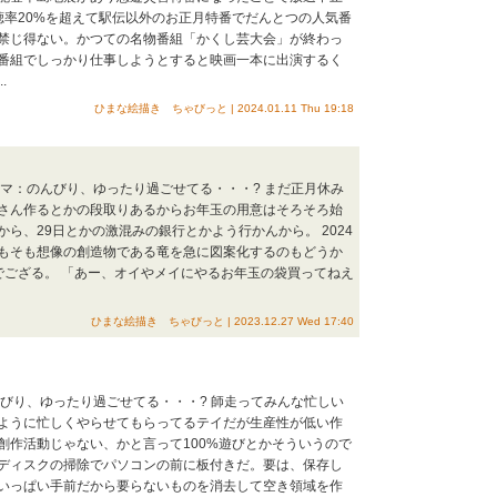
聴率20%を超えて駅伝以外のお正月特番でだんとつの人気番
禁じ得ない。かつての名物番組「かくし芸大会」が終わっ
番組でしっかり仕事しようとすると映画一本に出演するく
.
ひまな絵描き ちゃびっと | 2024.01.11 Thu 19:18
テーマ：のんびり、ゆったり過ごせてる・・・? まだ正月休み
さん作るとかの段取りあるからお年玉の用意はそろそろ始
ら、29日とかの激混みの銀行とかよう行かんから。 2024
もそも想像の創造物である竜を急に図案化するのもどうか
でござる。 「あー、オイやメイにやるお年玉の袋買ってねえ
ひまな絵描き ちゃびっと | 2023.12.27 Wed 17:40
のんびり、ゆったり過ごせてる・・・? 師走ってみんな忙しい
ように忙しくやらせてもらってるテイだが生産性が低い作
創作活動じゃない、かと言って100%遊びとかそういうので
ディスクの掃除でパソコンの前に板付きだ。要は、保存し
いっぱい手前だから要らないものを消去して空き領域を作