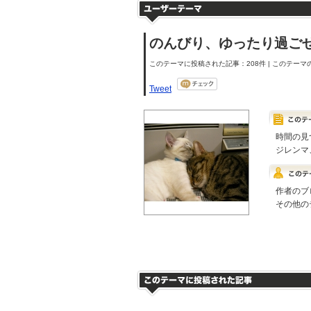
のんびり、ゆったり過ご
このテーマに投稿された記事：208件 | このテーマの
Tweet
時間の見
ジレンマ
作者のブ
その他の