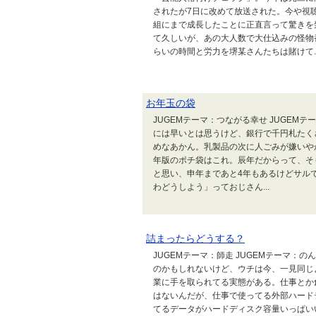
されたが7日に改めて放送された。今や視
組にまで成長したことに正直言って驚きを
て久しいが、あの大人数で大仕込みの怪物
らいの時間と労力を堺某さんたちは賭けて..
お年玉の袋
JUGEMテーマ：つながる幸せ JUGEM
には早いとは思うけど、銀行で千円札たく
めなあかん。乳製品の次に人ごみが嫌いやか
年版のポチ袋はこれ。辰年だからって、そ
と思い、申年まであと4年もあるけどサル
わどうしよう」っておじさん...
詰まったらどうする？
JUGEMテーマ：師走 JUGEMテーマ：
のかもしれないけど、ウチは今、一見同じ
業に手を取られてる実態がある。仕事とか
はないんだが、仕事で使ってる外部ハード
てるデータがハードディスク容量いっぱい