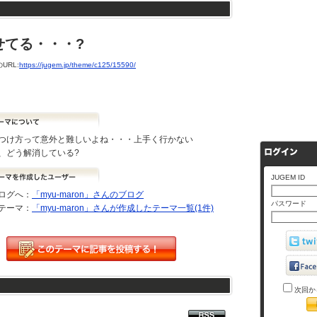
せてる・・・?
URL:
https://jugem.jp/theme/c125/15590/
つけ方って意外と難しいよね・・・上手く行かない
、どう解消している?
JUGEM ID
ログへ：
「myu-maron」さんのブログ
パスワード
テーマ：
「myu-maron」さんが作成したテーマ一覧(1件)
次回か